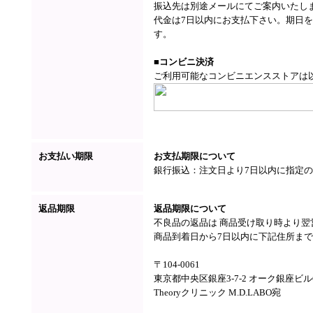
振込先は別途メールにてご案内いたし
代金は7日以内にお支払下さい。期日
す。
■コンビニ決済
ご利用可能なコンビニエンスストアは
お支払い期限
お支払期限について
銀行振込：注文日より7日以内に指定
返品期限
返品期限について
不良品の返品は 商品受け取り時より
商品到着日から7日以内に下記住所ま
〒104-0061
東京都中央区銀座3-7-2 オーク銀座ビル
Theoryクリニック M.D.LABO宛