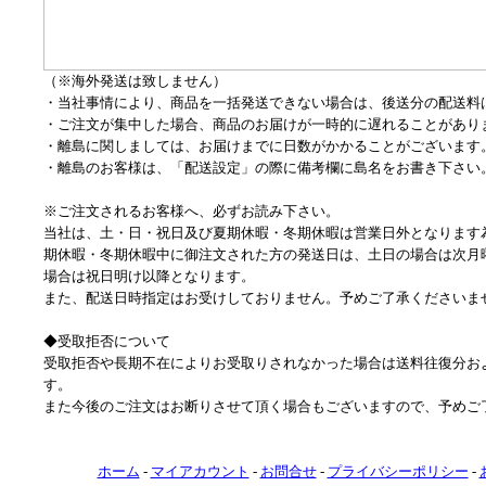
（※海外発送は致しません）
・当社事情により、商品を一括発送できない場合は、後送分の配送料
・ご注文が集中した場合、商品のお届けが一時的に遅れることがあり
・離島に関しましては、お届けまでに日数がかかることがございます
・離島のお客様は、「配送設定」の際に備考欄に島名をお書き下さい
※ご注文されるお客様へ、必ずお読み下さい。
当社は、土・日・祝日及び夏期休暇・冬期休暇は営業日外となります
期休暇・冬期休暇中に御注文された方の発送日は、土日の場合は次月
場合は祝日明け以降となります。
また、配送日時指定はお受けしておりません。予めご了承くださいま
◆受取拒否について
受取拒否や長期不在によりお受取りされなかった場合は送料往復分およ
す。
また今後のご注文はお断りさせて頂く場合もございますので、予めご
ホーム
-
マイアカウント
-
お問合せ
-
プライバシーポリシー
-